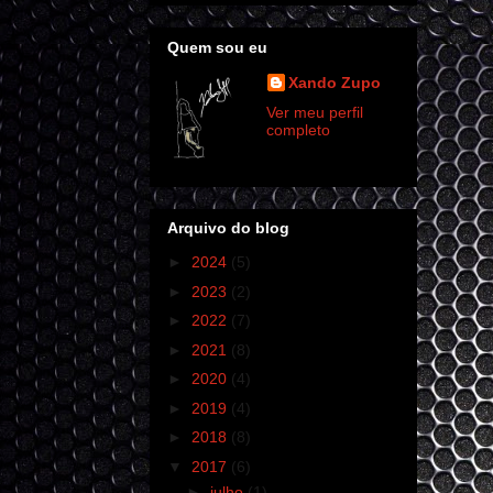
Quem sou eu
Xando Zupo
Ver meu perfil
completo
Arquivo do blog
►
2024
(5)
►
2023
(2)
►
2022
(7)
►
2021
(8)
►
2020
(4)
►
2019
(4)
►
2018
(8)
▼
2017
(6)
►
julho
(1)