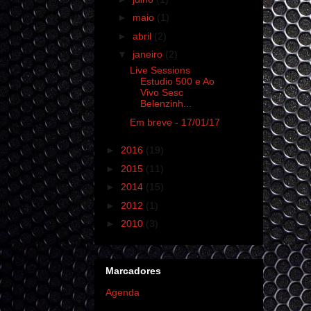
►
maio
(1)
►
abril
(2)
▼
janeiro
(2)
Live Sessions
Estudio 500 e Ao
Vivo Sesc
Belenzinh...
Em breve - 17/01/17
►
2016
(19)
►
2015
(11)
►
2014
(15)
►
2012
(1)
►
2010
(3)
Marcadores
Agenda