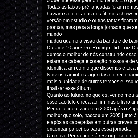
o que interessa para o momento. É o que 
Todas as faixas pré lançadas foram rema
haviam sido tocadas nos últimos shows 
versão em estúdio e outras tantas ficara
prontas, mas para a longa jornada que se
mundo
mudou quanto a visão da banda e de band
Durante 10 anos eu, Rodrigo Hid, Luiz Do
demos o melhor de nós construindo esse 
estará na cabeça e coração nossos e de 
identificaram com o que dissemos e toca
Nossos caminhos, agendas e direcionament
mais a unidade de outros tempos e isso 
finalizar esse álbum.
Quanto ao futuro, no que estiver ao meu a
esse capitulo chega ao fim mas o livro ain
Pedra foi idealizado em 2003 após o Zup
melhor que solo, nasceu em 2005 junto à
e após as cabeçadas em outras breves p
encontrar parceiros para essa jornada.
Um novo Pedra poderá ressurgir se enco