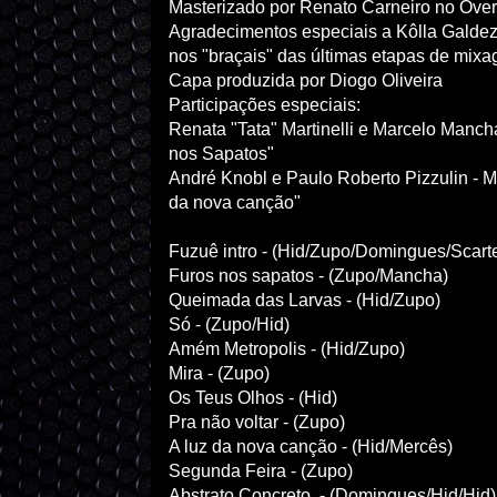
Masterizado por Renato Carneiro no Over
Agradecimentos especiais a Kôlla Galdez 
nos "braçais" das últimas etapas de mix
Capa produzida por Diogo Oliveira
Participações especiais:
Renata "Tata" Martinelli e Marcelo Manch
nos Sapatos"
André Knobl e Paulo Roberto Pizzulin - M
da nova canção"
Fuzuê intro - (Hid/Zupo/Domingues/Scarte
Furos nos sapatos - (Zupo/Mancha)
Queimada das Larvas - (Hid/Zupo)
Só - (Zupo/Hid)
Amém Metropolis - (Hid/Zupo)
Mira - (Zupo)
Os Teus Olhos - (Hid)
Pra não voltar - (Zupo)
A luz da nova canção - (Hid/Mercês)
Segunda Feira - (Zupo)
Abstrato Concreto - (Domingues/Hid/Hid)